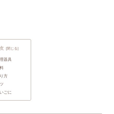
次
理器具
料
り方
ツ
いごに