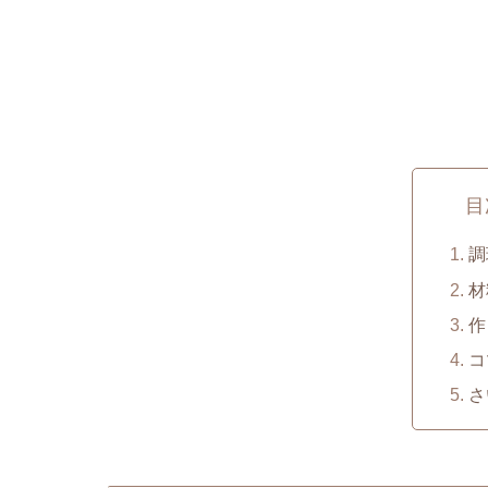
目
調
材
作
コ
さ