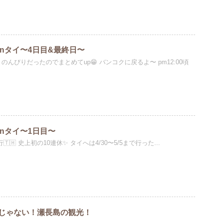
inタイ〜4日目&最終日〜
んびりだったのでまとめてup😁 バンコクに戻るよ〜 pm12:00頃
inタイ〜1日目〜
🇭 史上初の10連休✨ タイへは4/30〜5/5まで行った...
じゃない！瀬長島の観光！