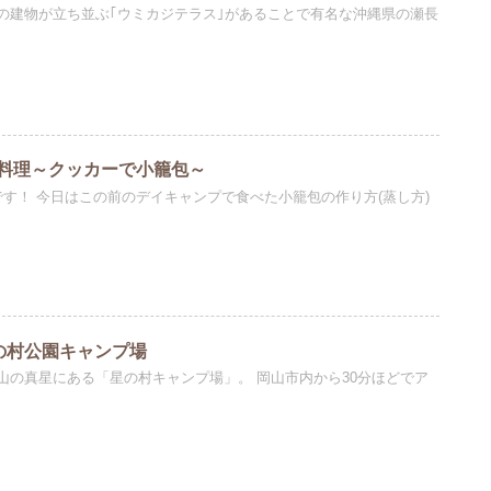
の建物が立ち並ぶ｢ウミカジテラス｣があることで有名な沖縄県の瀬長
料理～クッカーで小籠包～
す！ 今日はこの前のデイキャンプで食べた小籠包の作り方(蒸し方)
星の村公園キャンプ場
山の真星にある「星の村キャンプ場」。 岡山市内から30分ほどでア