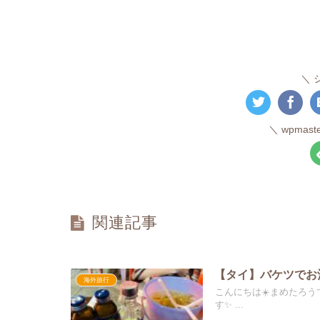
wpmas
関連記事
【タイ】バケツでお
海外旅行
こんにちは☀️まめたろ
す✨ ...