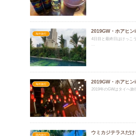
2019GW・ホアヒン
海外旅行
4日目と最終日はけっこうの
...
2019GW・ホアヒン
海外旅行
2019年のGWはタイへ旅行
ウミカジテラスだけ
国内旅行