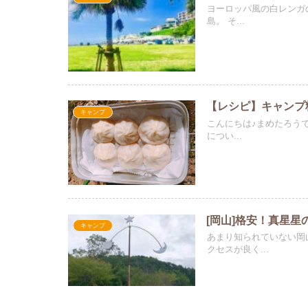
ヨーロッパ風の白レンガ
島。 そ...
【レシピ】キャンプ
キャンプ
こんにちは♪まめたろうで
につい...
[岡山]格安！真星
キャンプ
あまり知られていない岡
クセスが良く...