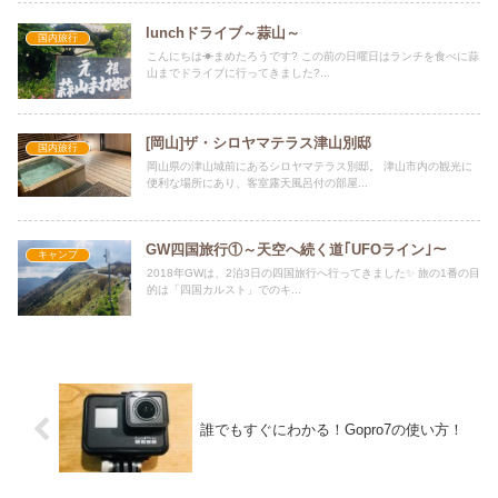
lunchドライブ～蒜山～
国内旅行
こんにちは☀まめたろうです? この前の日曜日はランチを食べに蒜
山までドライブに行ってきました?...
[岡山]ザ・シロヤマテラス津山別邸
国内旅行
岡山県の津山城前にあるシロヤマテラス別邸。 津山市内の観光に
便利な場所にあり、客室露天風呂付の部屋...
GW四国旅行①～天空へ続く道｢UFOライン｣～
キャンプ
2018年GWは、2泊3日の四国旅行へ行ってきました✨ 旅の1番の目
的は「四国カルスト」でのキ...
誰でもすぐにわかる！Gopro7の使い方！