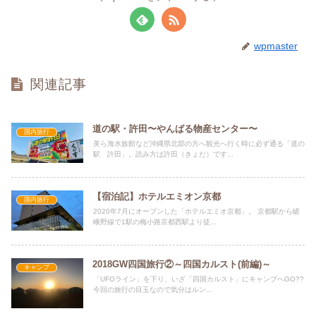
wpmaster
関連記事
道の駅・許田〜やんばる物産センター〜
国内旅行
美ら海水族館など沖縄県北部の方へ観光へ行く時に必ず通る「道の
駅 許田」。読み方は許田（きょだ）です...
【宿泊記】ホテルエミオン京都
国内旅行
2020年7月にオープンした「ホテルエミオ京都」。 京都駅から嵯
峨野線で1駅の梅小路京都西駅より徒...
2018GW四国旅行②～四国カルスト(前編)～
キャンプ
「UFOライン」を下り、いざ「四国カルスト」にキャンプへGO??
今回の旅行の目玉なので気分はルン...