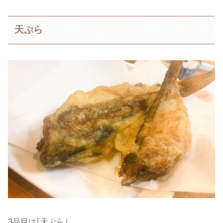
天ぷら
3品目は｢天ぷら｣。