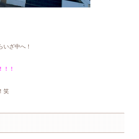
らいざ中へ！
！！！
！笑