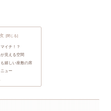
次
イマイチ！？
海が見える空間
にも嬉しい座敷の席
メニュー
報