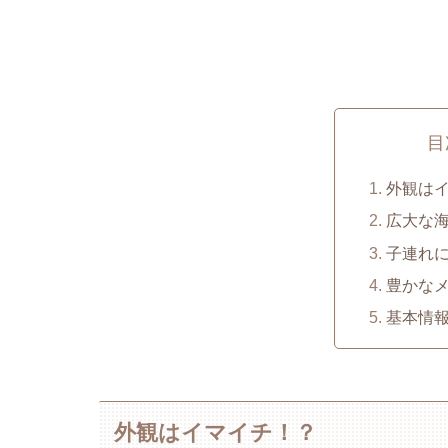
目
外観は
広大な
子連れ
豊かな
基本情
外観はイマイチ！？