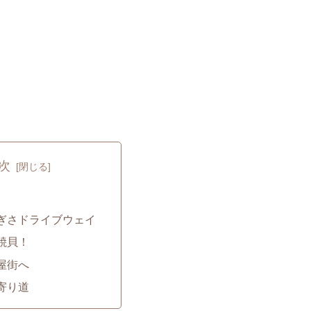
次
ぎさドライブウェイ
焼貝！
屋街へ
寄り道