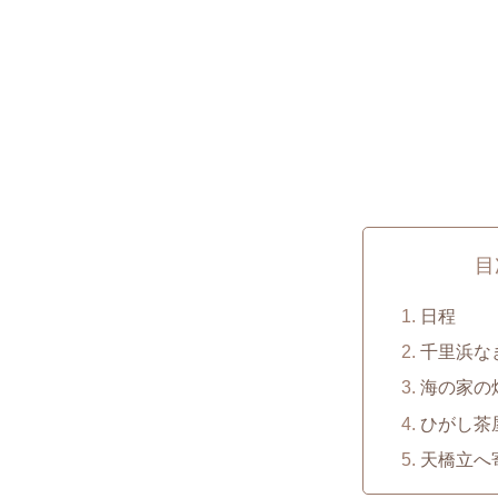
目
日程
千里浜な
海の家の
ひがし茶
天橋立へ