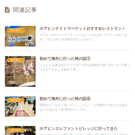
関連記事
ホアヒンナイトマーケットおすすめレストラン！
海外旅行
ホアヒンのナイトマーケットにはたくさんのレストランがありま
す。 そんな中でも絶対行きたいのがシ...
初めて海外に行った時の話①
海外旅行
こんにちは☀まめたろうです? 今日は初海外の思い出について書こ
うかな? わたしが初めて海...
初めて海外に行った時の話④
海外旅行
明洞からソウルへ歩いていくことに！ この発想ができたのも若さ
ならではかな？笑 明洞からソウル...
ホアヒンエレファントビレッジに行ってきた
海外旅行
タイに行ったら一度は乗ってみたい象！ 象に乗るならアユタヤな