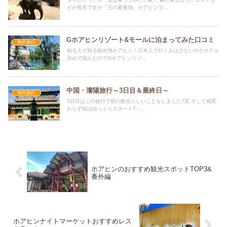
どが有名ですが「王の避暑地」ホアヒンで...
Gホアヒンリゾート&モールに泊まってみた口コミ
海外旅行
知る人ぞ知る観光地ホアヒン！日本人で行く人は少ないのかホテル
決めで悩んだのでGホアヒンリゾ...
中国・瀋陽旅行～3日目＆最終日～
海外旅行
3日目はこの旅行で初の観光らしいことをしました?笑 そして相変
わらず朝はゆっくりスタート?‍♀...
ホアヒンのおすすめ観光スポットTOP3&
番外編
ホアヒンナイトマーケットおすすめレス